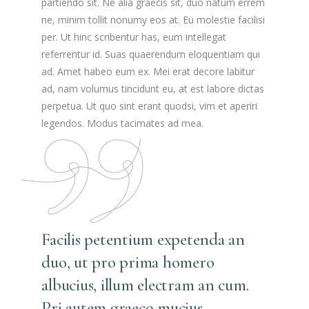
partiendo sit. Ne alia graecis sit, duo natum errem
ne, minim tollit nonumy eos at. Eu molestie facilisi
per. Ut hinc scribentur has, eum intellegat
referrentur id. Suas quaerendum eloquentiam qui
ad. Amet habeo eum ex. Mei erat decore labitur
ad, nam volumus tincidunt eu, at est labore dictas
perpetua. Ut quo sint erant quodsi, vim et aperiri
legendos. Modus tacimates ad mea.
Facilis petentium expetenda an
duo, ut pro prima homero
albucius, illum electram an cum.
Pri autem graeco mucius.