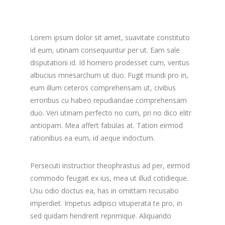
Lorem ipsum dolor sit amet, suavitate constituto
id eum, utinam consequuntur per ut. Eam sale
disputationi id. Id homero prodesset cum, veritus
albucius mnesarchum ut duo. Fugit mundi pro in,
eum illum ceteros comprehensam ut, civibus
erroribus cu habeo repudiandae comprehensam
duo. Veri utinam perfecto no cum, pri no dico elitr
antiopam. Mea affert fabulas at. Tation eirmod
rationibus ea eum, id aeque indoctum.
Persecuti instructior theophrastus ad per, eirmod
commodo feugait ex ius, mea ut illud cotidieque.
Usu odio doctus ea, has in omittam recusabo
imperdiet. Impetus adipisci vituperata te pro, in
sed quidam hendrerit reprimique. Aliquando